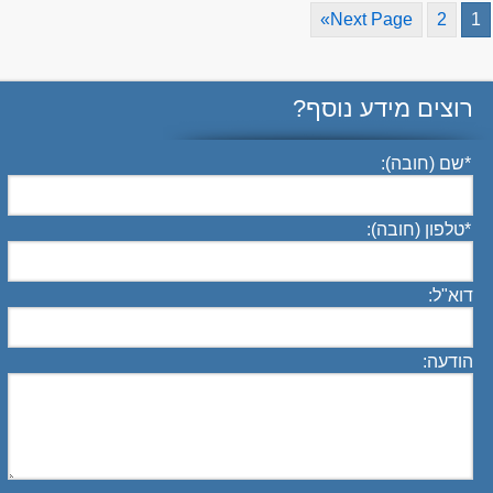
Next Page»
2
1
רוצים מידע נוסף?
*
שם (חובה):
*
טלפון (חובה):
דוא"ל:
הודעה: