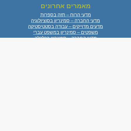
מאמרים אחרונים
מדעי הרוח – תזה בספרות
מדעי החברה – סמינריון בסוציולוגיה
מדעים מדוייקים – עבודה בסטטיסטיקה
משפטים – סמינריון במשפט עברי
מדעי החברה – סמינריון בכלכלה
מדעי הטבע – עבודת גמר בביולוגיה
מדעי הרוח – סמינריון באומנות
מדעי הרוח – סמינריון בהיסטוריה
צרו קשר
054-3861901
073-7283531
acad987@gmail.com
כתובת: