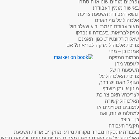
(פרטים מזהים שונו או הוסתרו
באישור מזמין העבודה)
נושא העבודה
: השפעת צריכת
אלכוהול על גוף האדם
תאור עבודת הגמר
: ידוע שאלכוהול
מזיק לבריאות. בעבודה זו נבדקו
שאלות רלוונטיות, כגון: האמנם
צריכת אלכוהול מזיקה לבריאות? אם
אמנם כן – מהי
הכמות המזיקה
לגופנו? מהן
השפעותיה של
צריכת האלכוהול על
הגוף? האם יש דרך,
מינון או זמן מועדף
לצריכה? האם צריכת
האלכוהול קשורה
למצבים מסויימים או
למחלות שונות, ואם
כן – כיצד.
תקציר העבודה
:
בעבודה זו נסקרו מבחר מקורות מידע ומחקרים אודות השפעת
האלכוהול על גוף האדם במגוון מצבים, כמויות ומינונים, ולפיהם גובשו