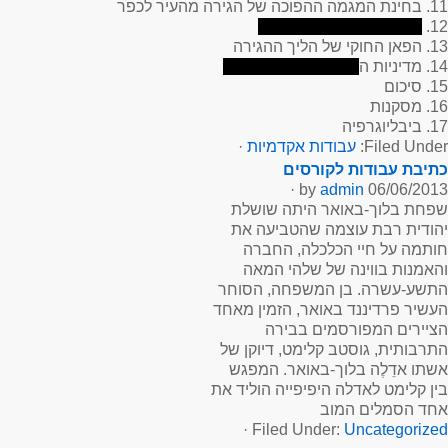
11. בחינת המגמה ההפוכה של הגירה מהעיר לכפר
12.
13. הפאן החוקי של הליך ההגירה
14. מדיניות ה
15. סיכום
16. מסקנות
17. ביבליוגרפיה
Filed Under:
עבודות אקדמיות
·
כתיבת עבודות לקורסים
·
admin
by
06/06/2013
שפחת בלוך-באואר היתה שושלת
יהודית רבת עוצמה שהטביעה את
חותמה על חיי הכלכלה, החברה
והאמנות בווינה של שלהי המאה
התשע-עשרה. בן המשפחה, הסוחר
העשיר פרדיננד באואר, הזמין מאחד
הציירים המפורסמים בבירה
התרבותית, גוסטב קלימט, דיוקן של
אשתו אדֵלֶה בלוך-באואר. המפגש
בין קלימט לאדלה היפיפייה הוליד את
אחד הסמלים המוב
·
Filed Under:
Uncategorized