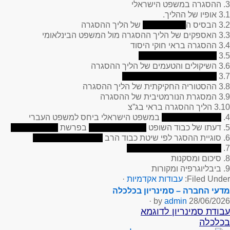
3. ההסגרה במשפט הישראלי
3.1 אופיו של ההליך.
3.2 הבסיס ה
של הליך ההסגרה
3.3 האספקים של הליך ההסגרה מול המשפט הבינלאומי
3.4 ההסגרה בראי חוקי היסוד
3.5
3.6 השיקולים והטעמים של הליך ההסגרה
3.7
3.8 ההסטוריה החקיקתית של הליך ההסגרה
3.9 המסגרת הנורמטיבית של ההסגרה
3.10 הליך ההסגרה בראי בג”צ
4.
במשפט הישראלי ביחס למשפט העברי
5. דעתו של כבוד השופט
בפרשת
6. סוגיית ההסגר לפי שיטת כבוד הרב
7.
8. סיכום ומסקנות
9. ביבליוגרפיה ומקורות
Filed Under:
עבודות אקדמיות
·
מדעי החברה – סמינריון בכלכלה
·
admin
by
28/06/2026
עבודת סמינריון לדוגמא
בכלכלה