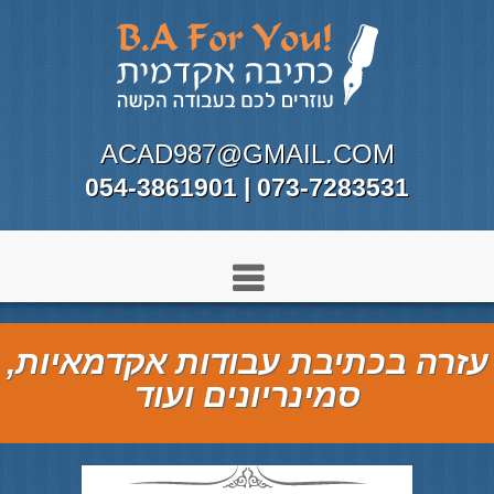
ACAD987@GMAIL.COM
073-7283531 | 054-3861901
עזרה בכתיבת עבודות אקדמאיות,
סמינריונים ועוד