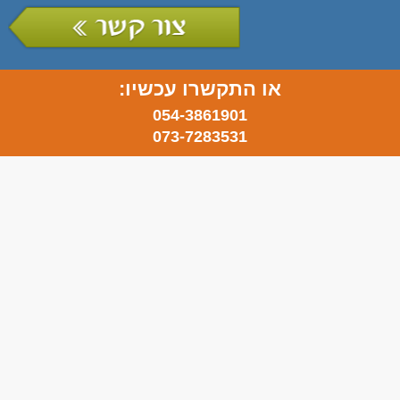
או התקשרו עכשיו:
054-3861901
073-7283531