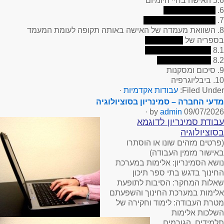
5.6 האישה בחיי היומיום
6.
7.
8. השוואת מעמדה של האישה באותה תקופה לעומת המעמד
בספריה של
8.1
8.2
9. סיכום ומסקנות
10. ביבליוגרפיה
Filed Under:
עבודות אקדמיות
·
מדעי החברה – סמינריון בסוציולוגיה
·
admin
by
09/07/2026
עבודת סמינריון לדוגמא
בסוציולוגיה
(פרטים מזהים שונו או הוסתרו
באישור מזמין העבודה)
נושא הסמינריון:
אלימות במערכת
החינוך בדגש בתי ספר תיכון
שאלות המחקר:
הסיבות לתופעת
אלימות במערכת החינוך והשפעתם
מטרת העבודה:
לימוד וחקירה של
השלכות אלימות
תלמידים, הגורמים