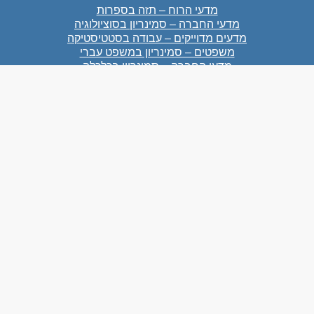
מדעי הרוח – תזה בספרות
מדעי החברה – סמינריון בסוציולוגיה
מדעים מדוייקים – עבודה בסטטיסטיקה
משפטים – סמינריון במשפט עברי
מדעי החברה – סמינריון בכלכלה
מדעי הטבע – עבודת גמר בביולוגיה
מדעי הרוח – סמינריון באומנות
מדעי הרוח – סמינריון בהיסטוריה
צרו קשר
054-3861901
073-7283531
acad987@gmail.com
כתובת:
גיבורי ישראל 22 נתניה