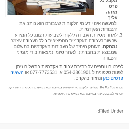
מקבל כל
פרט
מזהה
עליך
ולמעשה אינו יודע מי הלקוחות שעבורם הוא כותב את
העבודות האקדמיות.
לאחר מסירת העבודה ללקוח לשביעות רצונו, כל המידע
שקשור לעבודה האקדמית הספציפית כולל העבודה עצמה
נמחקת
. העותק היחיד של העבודות האקדמיות בתשלום
שמבוצעות בחברתינו לאחר סיומן נמצאות בידי מזמיני
העבודה.
לפרטים נוספים על כתיבת עבודות אקדמיות בתשלום ניתן
לפנות טלפונית ל 054-3861901 או 077-7773531 או
השאירו
פרטים כאן
ונחזור בהקדם.
חברת BA For You ממליצה ללקוחותיה להשתמש בכתיבת עבודות אקדמיות כעזרה וחומר רקע
אקדמי ולהתבסס עליו בכתיבת עבודות אקדמיות מקוריות.
·
Filed Under: