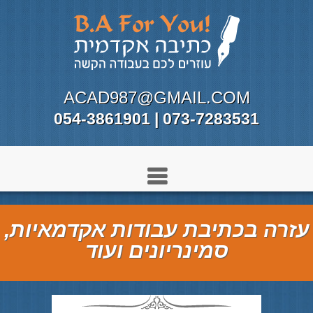
ACAD987@GMAIL.COM
073-7283531 | 054-3861901
עזרה בכתיבת עבודות אקדמאיות,
סמינריונים ועוד