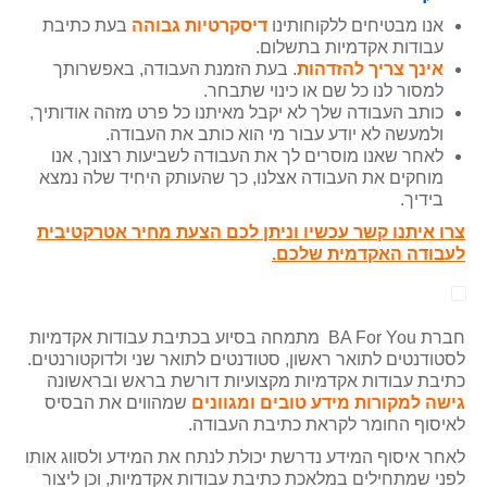
אנו מבטיחים ללקוחותינו
דיסקרטיות גבוהה
בעת כתיבת
עבודות אקדמיות בתשלום.
אינך צריך להזדהות
. בעת הזמנת העבודה, באפשרותך
למסור לנו כל שם או כינוי שתבחר.
כותב העבודה שלך לא יקבל מאיתנו כל פרט מזהה אודותיך,
ולמעשה לא יודע עבור מי הוא כותב את העבודה.
לאחר שאנו מוסרים לך את העבודה לשביעות רצונך, אנו
מוחקים את העבודה אצלנו, כך שהעותק היחיד שלה נמצא
בידיך.
צרו איתנו קשר עכשיו וניתן לכם הצעת מחיר אטרקטיבית
לעבודה האקדמית שלכם.
חברת BA For You מתמחה בסיוע בכתיבת עבודות אקדמיות
לסטודנטים לתואר ראשון, סטודנטים לתואר שני ולדוקטורנטים.
כתיבת עבודות אקדמיות מקצועיות דורשת בראש ובראשונה
גישה למקורות מידע טובים ומגוונים
שמהווים את הבסיס
לאיסוף החומר לקראת כתיבת העבודה.
לאחר איסוף המידע נדרשת יכולת לנתח את המידע ולסווג אותו
לפני שמתחילים במלאכת כתיבת עבודות אקדמיות, וכן ליצור