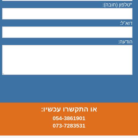
*
טלפון (חובה):
דוא"ל:
הודעה:
או התקשרו עכשיו:
054-3861901
073-7283531