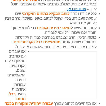
בכתיבת עבודות, שכולם כותבים איכותיים ואמינים. תוכל
לקרוא
אודותינו כאן.
לכל עבודה נבחר
כותב הבקיא בתחום האקדמי
שבו
עוסקת העבודה, בכדי שיוכל לכתוב באופן מושכל ונרחב ויבין
לעומק את הנושא.
לחברתנו גישה
ל
מאגרי מידע מגוונים
כדי לוודא איסוף
חומר גלם איכותי ורלוונטי לעבודה.
בזכות הניסיון הרב שצברנו בכתיבת עבודות אקדמיות
בתחומים שונים, אנחנו
מתמצא
ים בכל הקריטריונים
ליצירת עבודה אקדמית מקורית ומושלמת מ-א’ עד ת’.
אנו עובדים
עם כותבים
ממגוון רקעים
אקדמאים
שונים,
המאפשרים
כתיבת
עבודות
אקדמיות
כמעט
בכל
תחום
.
אנו מתחייבים לכתוב עבורך
עבודה ייחודית ומקורית בלבד