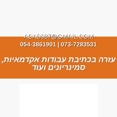
ACAD987@GMAIL.COM
073-7283531 | 054-3861901
עזרה בכתיבת עבודות אקדמאיות,
סמינריונים ועוד