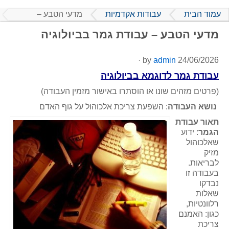
עמוד הבית
עבודות אקדמיות
מדעי הטבע –
עבודת גמר
מדעי הטבע – עבודת גמר בביולוגיה
בביולוגיה
·
admin
by
24/06/2026
עבודת גמר לדוגמא בביולוגיה
(פרטים מזהים שונו או הוסתרו באישור מזמין העבודה)
נושא העבודה
: השפעת צריכת אלכוהול על גוף האדם
תאור עבודת
הגמר
: ידוע
שאלכוהול
מזיק
לבריאות.
בעבודה זו
נבדקו
שאלות
רלוונטיות,
כגון: האמנם
צריכת