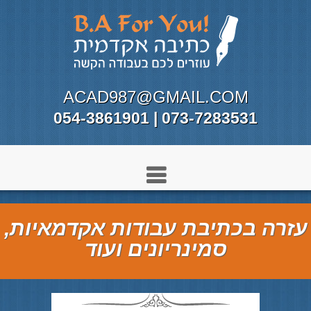
ACAD987@GMAIL.COM
073-7283531 | 054-3861901
עזרה בכתיבת עבודות אקדמאיות,
סמינריונים ועוד