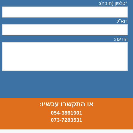
*
טלפון (חובה):
דוא"ל:
הודעה:
או התקשרו עכשיו:
054-3861901
073-7283531