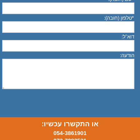
*
טלפון (חובה):
דוא"ל:
הודעה:
או התקשרו עכשיו:
054-3861901