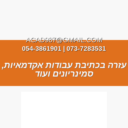
ACAD987@GMAIL.COM
073-7283531 | 054-3861901
עזרה בכתיבת עבודות אקדמאיות,
סמינריונים ועוד