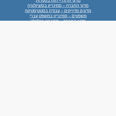
מדעי הרוח – תזה בספרות
מדעי החברה – סמינריון בסוציולוגיה
מדעים מדוייקים – עבודה בסטטיסטיקה
משפטים – סמינריון במשפט עברי
מדעי החברה – סמינריון בכלכלה
מדעי הטבע – עבודת גמר בביולוגיה
מדעי הרוח – סמינריון באומנות
מדעי הרוח – סמינריון בהיסטוריה
צרו קשר
054-3861901
073-7283531
acad987@gmail.com
כתובת:
גיבורי ישראל 22 נתניה