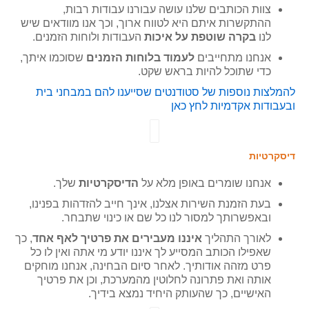
צוות הכותבים שלנו עושה עבורנו עבודות רבות,
ההתקשרות איתם היא לטווח ארוך, וכך אנו מוודאים שיש
לנו
בקרה שוטפת על איכות
העבודות ולוחות הזמנים.
אנחנו מתחייבים
לעמוד בלוחות הזמנים
שסוכמו איתך,
כדי שתוכל להיות בראש שקט.
ל
המלצות
נוספות של סטודנטים שסייענו להם במבחני בית
ובעבודות אקדמיות לחץ כאן
דיסקרטיות
אנחנו שומרים באופן מלא על
הדיסקרטיות
שלך.
בעת הזמנת השירות אצלנו, אינך חייב להזדהות בפנינו,
ובאפשרותך למסור לנו כל שם או כינוי שתבחר.
לאורך התהליך
איננו מעבירים את פרטיך לאף אחד
, כך
שאפילו הכותב המסייע לך איננו יודע מי אתה ואין לו כל
פרט מזהה אודותיך. לאחר סיום הבחינה, אנחנו מוחקים
אותה ואת פתרונה לחלוטין מהמערכת, וכן את פרטיך
האישיים, כך שהעותק היחיד נמצא בידיך.