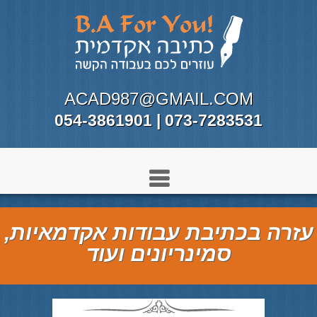
ACAD987@GMAIL.COM
073-7283531 | 054-3861901
עזרה בכתיבת עבודות אקדמאיות,
סמינריונים ועוד