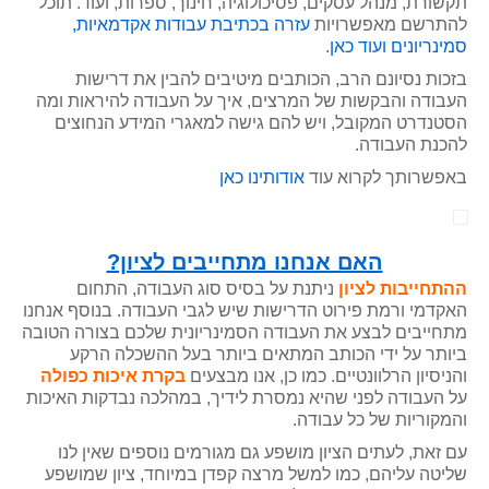
תקשורת, מנהל עסקים, פסיכולוגיה, חינוך, ספרות, ועוד. תוכל
להתרשם מאפשרויות
עזרה בכתיבת עבודות אקדמאיות,
סמינריונים ועוד כאן
.
בזכות נסיונם הרב, הכותבים מיטיבים להבין את דרישות
העבודה והבקשות של המרצים, איך על העבודה להיראות ומה
הסטנדרט המקובל, ויש להם גישה למאגרי המידע הנחוצים
להכנת העבודה.
באפשרותך לקרוא עוד
אודותינו כאן
האם אנחנו מתחייבים לציון?
ההתחייבות לציון
ניתנת על בסיס סוג העבודה, התחום
האקדמי ורמת פירוט הדרישות שיש לגבי העבודה. בנוסף אנחנו
מתחייבים לבצע את העבודה הסמינריונית שלכם בצורה הטובה
ביותר על ידי הכותב המתאים ביותר בעל ההשכלה הרקע
והניסיון הרלוונטיים. כמו כן, אנו מבצעים
בקרת איכות כפולה
על העבודה לפני שהיא נמסרת לידיך, במהלכה נבדקות האיכות
והמקוריות של כל עבודה.
עם זאת, לעתים הציון מושפע גם מגורמים נוספים שאין לנו
שליטה עליהם, כמו למשל מרצה קפדן במיוחד, ציון שמושפע