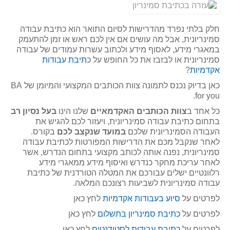
חלק בלתי נפרד מהדרישות לסיום התואר הוא כתיבת עבודה
סמינריונית, אבל מה עושים אם אין לכם ראש או זמן להתעמק
במאגרי מידע, לאסוף מידע ולכתוב עשרות עמודים של עבודה
סמינריונית או לבזבז את כל החופש על כ
תיבת עבודות
אקדמיות
?
כאן בדיוק נכנס לתמונה צוות הכותבים המקצועי והמיומן של BA
for you.
כל אחד ב
צוות הכותבים האקדמאיים
שלנו הינו
בעל נסיון רב
בתחום כתיבת עבודה סמינריונית, ויעזור לכם להגיש את
העבודה הסמינריונית שלכם
במועד שנקצב לכם
בקורס.
לאחר שנקבל מכם את הדרישות המפורטות לכתיבת עבודה
סמינריונית, נפנה אותה לכותב מקצועי בתחום הנדרש, אשר
לאחר עריכת מחקר כנדרש ואיסוף מידע ממאגרי מידע
רלוונטיים ישלים עבורכם את המטלה הטורדנית של כתיבת
עבודה סמינריונית לשביעות רצונכם המלאה.
לפרטים על
סיוע בעבודות אקדמיות
לחץ כאן
לפרטים על
כתיבת סמינריון בתשלום
לחץ כאן
לפרטים על
כתיבת עבודות לסטודנטים
לחץ כאן