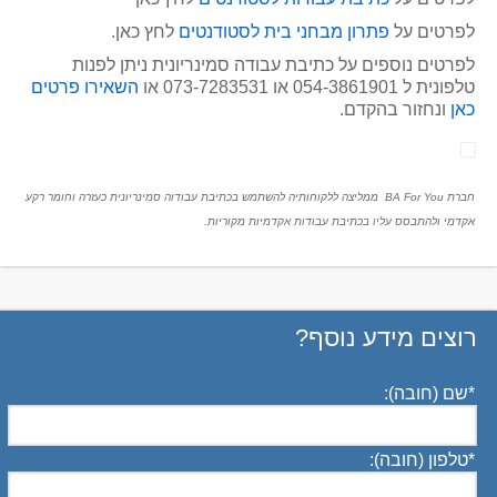
לפרטים על
פתרון מבחני בית לסטודנטים
לחץ כאן.
לפרטים נוספים על כתיבת עבודה סמינריונית ניתן לפנות
טלפונית ל 054-3861901 או 073-7283531 או
השאירו פרטים
כאן
ונחזור בהקדם.
חברת BA For You ממליצה ללקוחותיה להשתמש בכתיבת עבודוה סמינריונית כעזרה וחומר רקע
אקדמי ולהתבסס עליו בכתיבת עבודות אקדמיות מקוריות.
רוצים מידע נוסף?
*
שם (חובה):
*
טלפון (חובה):