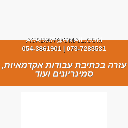
ACAD987@GMAIL.COM
073-7283531 | 054-3861901
עזרה בכתיבת עבודות אקדמאיות,
סמינריונים ועוד