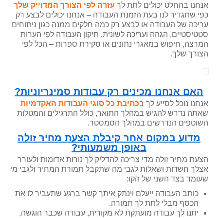
אנחנו בהחלט יכולים לתת לך
עזרה לפי הצורך המדוייק שלך
כפי שתגדיר לנו בעת הזמנת העבודה – אנחנו יכולים לבצע רק
עריכה של העבודה או לבצע רק כמה חלקים ממנה כגון ניתוחים
סטטיסטיים, הגהה ועריכה לשונית, תיקון העבודה לפי הערות
המרצה, חיפוש במאגרי נתונים או סקירת ספרות – הכל לפי
הצורך שלך.
האם אנחנו מכינים רק עבודות סמינריוניות?
אנחנו נוכל לסייע לך ב
כתיבת כל סוגי העבודות האקדמיות
שאתה נדרש להגיש במהלך התואר, כולל התרגילים והמטלות
השוטפים הנדרשים במהלך הסמסטר.
מדוע במקום אחר קיבלת הצעת מחיר זולה
באופן משמעותי?
הצעת מחיר זולה מדי צריכה להדליק לך נורות אדומות ולעורר
אצלך חשדות ושאלות לגבי מה שתקבל תמורת המחיר ולגבי מי
שעומד בצד השני של הקו:
כותב העבודה ייעלם וינתק איתך קשר ברגע שתעביר לו את
הכסף מבלי לתת לך תמורה.
יתנו לך עבודה מועתקת לא מקורית, עבודה שכבר הוגשה,