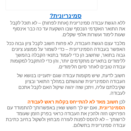
סמינריונית?
ללא הגשת עבודה סמינריונית (אחת לפחות) – לא תוכל לקבל
את התואר האקדמי הנכסף שבו השקעת עד כה כבר אינסוף
שעות לימוד ועשרות אלפי שקלים.
מלבד עצם הגשת העבודה, לא פחות חשוב לקבל ציון גבוה ככל
האפשר בעבודה הסמינריונית – כדי לשמור על ממוצע ציונים
גבוה בתואר, שחשוב הן כדי לעמוד בתנאי הקבלה בהמשך
ללימודים בתארים מתקדמים יותר, והן כדי להתקבל למקומות
עבודה טובים לאחר סיום הלימודים.
חשוב לדעת, שיש מקומות עבודה שגם יתעניינו בנושא של
העבודה הסמינריונית שהגשתם במהלך התואר ובציון
שקיבלתם עליה, ויתכן שזה יהווה שיקול האם לקבל אתכם
לעבודה.
לכן
חשוב מאד לא להתייחס בקלות ראש לעבודה
הסמינריונית
, ואם יש לך חשש שאין באפשרותך להתמודד עם
הפרויקט הזה ולהכין את העבודה כראוי בפרק הזמן שעומד
לרשותך – לא להסס לפנות לעזרה מבחוץ ולשקול בחיוב כתיבת
עבודה סמינריונית בתשלום.