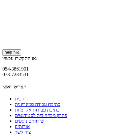
או התקשרו עכשיו:
054-3861901
073-7283531
תפריט ראשי
דף בית
כתיבת עבודה סמינריונית
כתיבת עבודות אקדמיות
פתרון מבחני בית לסטודנטים
שירותים נוספים
אודותינו
צור קשר