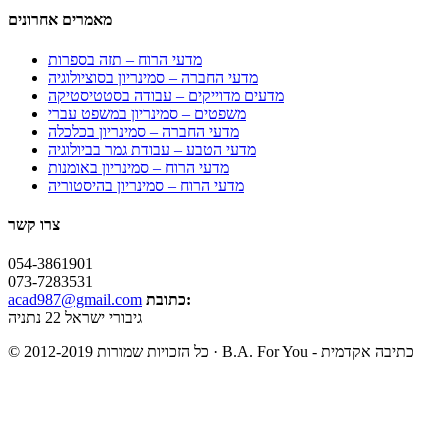
מאמרים אחרונים
מדעי הרוח – תזה בספרות
מדעי החברה – סמינריון בסוציולוגיה
מדעים מדוייקים – עבודה בסטטיסטיקה
משפטים – סמינריון במשפט עברי
מדעי החברה – סמינריון בכלכלה
מדעי הטבע – עבודת גמר בביולוגיה
מדעי הרוח – סמינריון באומנות
מדעי הרוח – סמינריון בהיסטוריה
צרו קשר
054-3861901
073-7283531
כתובת:
acad987@gmail.com
גיבורי ישראל 22 נתניה
© כל הזכויות שמורות 2012-2019 · B.A. For You - כתיבה אקדמית